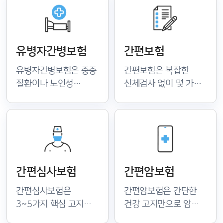
줄일 수 있습니다. 당뇨
질환을 함께 고려한
관련 입원·수술 보장
보장 설계로 의료비
여부와 보험사별 인수
공백 없이 대비할 수
기준을 비교해
있는지 확인하세요.
유병자간병보험
간편보험
선택하세요.
유병자간병보험은 중증
간편보험은 복잡한
질환이나 노인성
신체검사 없이 몇 가지
질환으로 일상생활이
간단한 고지 항목만으로
어려워졌을 때 간병비를
가입할 수 있는
지원합니다. 장기요양
상품입니다. 건강
인정 등급 기준과 월
상태가 일반 기준에
지급액을 보험사별로
미치지 못해도 보장받을
비교해 노후를
수 있는 방법을
간편심사보험
간편암보험
대비하세요.
확인하세요.
간편심사보험은
간편암보험은 간단한
3~5가지 핵심 고지
건강 고지만으로 암
항목만 충족하면 가입이
진단비와 치료비를