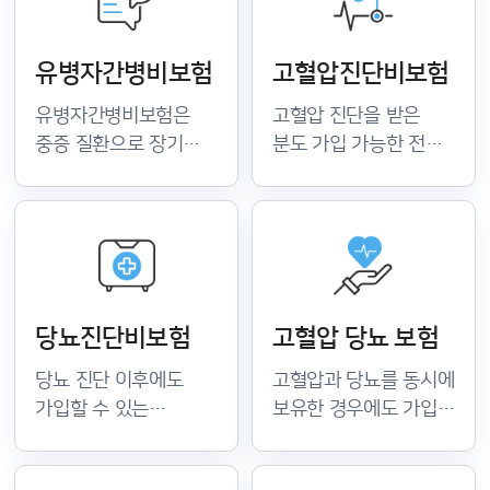
유병자간병비보험
고혈압진단비보험
유병자간병비보험은
고혈압 진단을 받은
중증 질환으로 장기
분도 가입 가능한 전용
간병이 필요한 경우
보험 상품이 있습니다.
매월 간병비를 지급받는
고혈압으로 인한 합병증
상품입니다. 간병 인정
보장 여부와 진단비
기준과 지급 조건을
지급 기준을 확인해
보험사별로 비교해 미리
혈압 관련 위험을
대비하세요.
체계적으로 대비하세요.
당뇨진단비보험
고혈압 당뇨 보험
당뇨 진단 이후에도
고혈압과 당뇨를 동시에
가입할 수 있는
보유한 경우에도 가입
간편심사 보험으로
가능한 유병자 전용
합병증 치료비 부담을
보험이 있습니다. 두