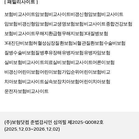
[ 패밀리사이트 ]
보험비교사이트
암보험비교사이트
비갱신형암보험비교사이트
암보험비갱신형
암보험비교
생명보험보험비교사이트
종합건강보험
보험비교사이트
무해지환급형
무해지보험
3대질병보험
3대진단비보험
허혈성심장질환보험
뇌혈관질환보험
수술비보험
질병수술비보험
질병후유장해
유병자보험
유병자암보험
실비보험비교사이트
의료실비보험비교사이트
어른이보험
비갱신어린이보험
어린이보험가입순위
어린이보험비교
치아보험비교사이트
실속보장치아보험
어린이치아보험
운전자보험비교사이트
(주)보험닷컴 준법감시인 심의필 제2025-Q0082호
(2025.12.03~2026.12.02)