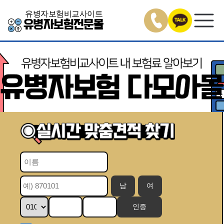
유병자보험비교사이트
유병자보험전문몰
남
여
인증