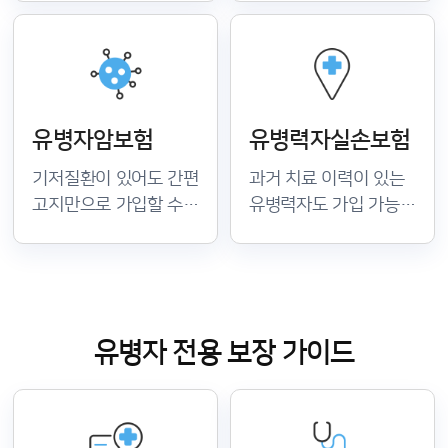
있는 상품입니다. 일반
보험입니다. 보장
실비보험 가입이 어려운
한도와 자기부담금
경우 유병자 전용 실비
비율을 보험사별로
상품의 보장 범위를
비교해 실질적인 의료비
확인해 보세요.
부담을 줄이세요.
유병자암보험
유병력자실손보험
기저질환이 있어도 간편
과거 치료 이력이 있는
고지만으로 가입할 수
유병력자도 가입 가능한
있는 유병자 전용
실손보험 상품이
암보험이 있습니다. 암
있습니다. 질환 종류와
진단비와 치료비 보장
치료 시점에 따라 가입
범위를 보험사별로
조건이 달라지므로 인수
비교해 충분한 보장을
기준을 꼼꼼히
유병자 전용 보장 가이드
준비하세요.
확인하세요.