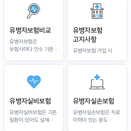
이력에 따라 가입
보험료 부담을 함께
가능한 상품이
고려해 나에게 꼭 맞는
달라지므로 나에게 맞는
유병자 전용 상품을
조건을 먼저
추천받아 보세요.
유병자보험비교
유병자보험
파악하세요.
고지사항
유병자보험은
보험사마다 인수 기준과
유병자보험 가입 시
보장 범위가 크게
고지의무를 정확히
다릅니다. 주요
이행하지 않으면 보험금
보험사의 상품을 한눈에
지급이 거절될 수
비교해 보험료와 보장
있습니다. 고지 항목별
조건을 꼼꼼히 따져보고
기준과 주의사항을 미리
선택하세요.
확인해 불이익 없이
유병자실비보험
유병자실손보험
가입을 준비하세요.
유병자실비보험은 기존
유병자실손보험은 치료
질환이 있어도 실제
이력이 있는 분도
치료비를 보장받을 수
가입할 수 있는 실손형